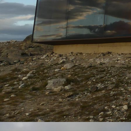
rgb_GSW_40-L_ohne_Sicke