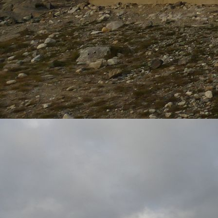
21_CarTeck_GSW_40-L_Mittelsicke