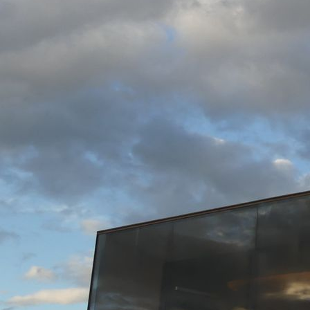
30_CarTeck_GSW_40-L_Ohne_Sicke