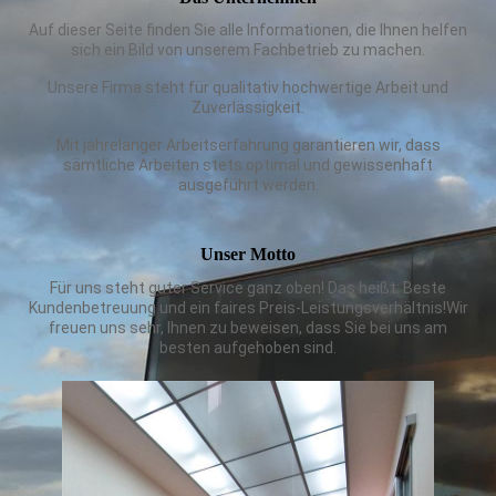
Auf dieser Seite finden Sie alle Informationen, die Ihnen helfen
sich ein Bild von unserem Fachbetrieb zu machen.
Unsere Firma steht für qualitativ hochwertige Arbeit und
Zuverlässigkeit.
Mit jahrelanger Arbeitserfahrung garantieren wir, dass
sämtliche Arbeiten stets optimal und gewissenhaft
ausgeführt werden.
Unser Motto
Für uns steht guter Service ganz oben! Das heißt: Beste
Kundenbetreuung und ein faires Preis-Leistungsverhältnis!Wir
freuen uns sehr, Ihnen zu beweisen, dass Sie bei uns am
besten aufgehoben sind.