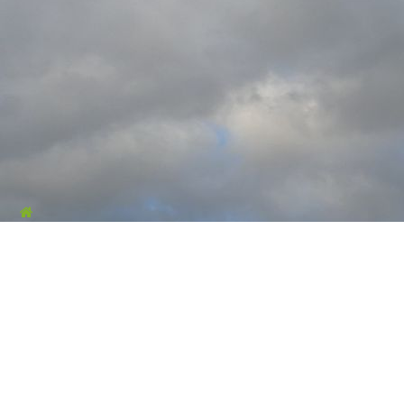
Jochen Hess Bauelemente
Kastanienweg 11
73119 Zell
Kontaktieren Sie uns
Telefon: +49 7164 149731
info@hess-bauelemente.de